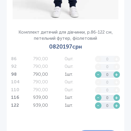
Комплект дитячий для дівчинки, р.86-122 см,
петельний футер, фіолетовий
0820197срн
790,00
0шт.
-
+
86
790,00
0шт.
-
+
92
790,00
1шт.
-
+
98
790,00
0шт.
-
+
104
790,00
0шт.
-
+
110
939,00
1шт.
-
+
116
939,00
1шт.
-
+
122