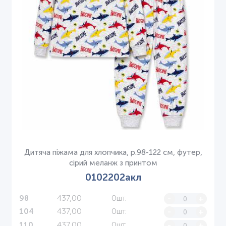
Дитяча піжама для хлопчика, р.98-122 см, футер,
сірий меланж з принтом
0102202акл
437,00
0шт.
-
+
98
437,00
0шт.
-
+
104
437,00
0шт.
-
+
110