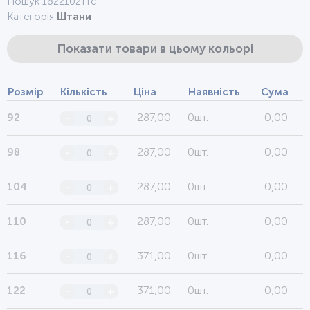
Пошук 1822102ттс
Категорія
Штани
Показати товари в цьому кольорі
Розмір
Кількість
Ціна
Наявність
Сума
287,00
0шт.
0,00
92
-
+
287,00
0шт.
0,00
98
-
+
287,00
0шт.
0,00
104
-
+
287,00
0шт.
0,00
110
-
+
371,00
0шт.
0,00
116
-
+
371,00
0шт.
0,00
122
-
+