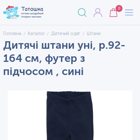
0
Головна
Каталог
Дитячий одяг
Штани
Дитячі штани уні, р.92-
164 см, футер з
підчосом , сині