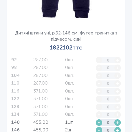
Дитячі штани уні, р.92-146 см, футер тринитка з
підчесом, сині
1822102ттс
287,00
0шт.
-
+
92
287,00
0шт.
-
+
98
287,00
0шт.
-
+
104
287,00
0шт.
-
+
110
371,00
0шт.
-
+
116
371,00
0шт.
-
+
122
371,00
0шт.
-
+
128
371,00
0шт.
-
+
134
455,00
1шт.
-
+
140
455,00
2шт.
-
+
146