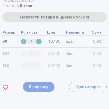
Пошук 1820125тсн
Категорія
Штани
Показати товари в цьому кольорі
Розмір
Кількість
Ціна
Наявність
Сума
307,00
3шт.
0,00
98
-
+
307,00
0шт.
0,00
104
-
+
307,00
0шт.
0,00
110
-
+
В корзину
Купити зараз