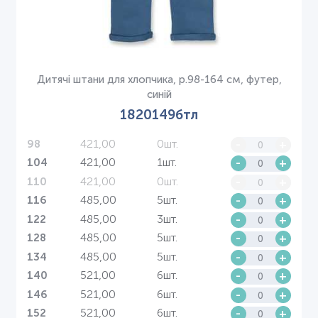
Дитячі штани для хлопчика, р.98-164 см, футер,
синій
1820149бтл
421,00
0шт.
-
+
98
421,00
1шт.
-
+
104
421,00
0шт.
-
+
110
485,00
5шт.
-
+
116
485,00
3шт.
-
+
122
485,00
5шт.
-
+
128
485,00
5шт.
-
+
134
521,00
6шт.
-
+
140
521,00
6шт.
-
+
146
521,00
6шт.
-
+
152