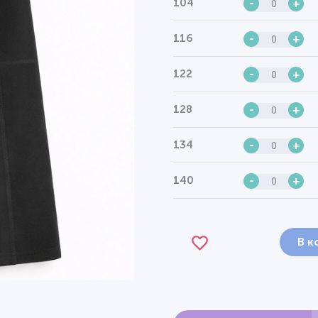
104
-
+
116
-
+
122
-
+
128
-
+
134
-
+
140
-
+
В к