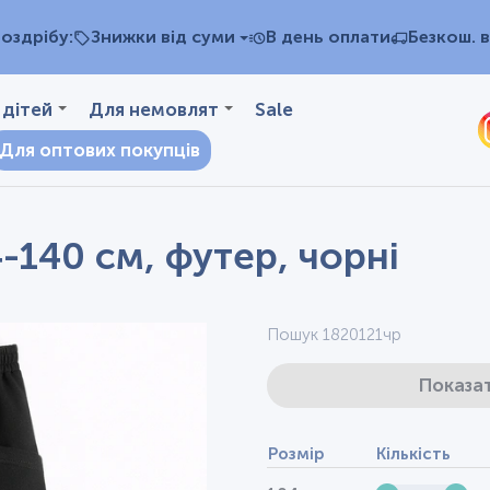
оздрібу:
Знижки від суми
В день оплати
Безкош. в
 дітей
Для немовлят
Sale
Для оптових покупців
4-140 см, футер, чорні
Пошук 1820121чр
Показат
Розмір
Кількість