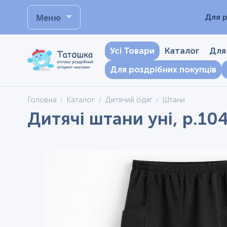
Меню
Для р
Усі Товари
Каталог
Для
Для роздрібних покупців
Головна
Каталог
Дитячий одяг
Штани
Дитячі штани уні, р.10