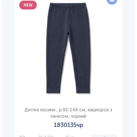
NEW
Дитячі лосини , р.92-146 см, кашкорсе з
начісом, чорний
1830135чр