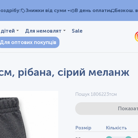
оздрібу:
Знижки від суми
В день оплати
Безкош. в
 дітей
Для немовлят
Sale
Для оптових покупців
 см, рібана, сірий меланж
Пошук 1806223тсм
Показат
Розмір
Кількість