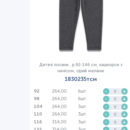
Дитячі лосини , р.92-146 см, кашкорсе з
начісом, сірий меланж
1830235тсм
264,00
6шт.
-
+
92
264,00
6шт.
-
+
98
264,00
3шт.
-
+
104
264,00
3шт.
-
+
110
314,00
3шт.
-
+
116
314,00
3шт.
-
+
122