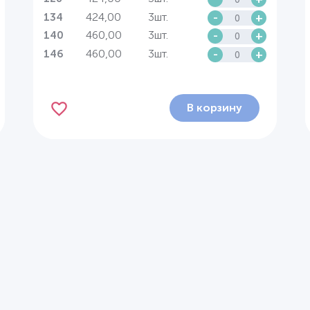
424,00
3шт.
-
+
134
460,00
3шт.
-
+
140
460,00
3шт.
-
+
146
В корзину