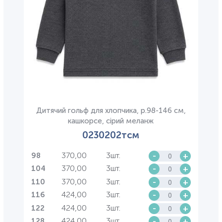
Дитячий гольф для хлопчика, р.98-146 см,
кашкорсе, сірий меланж
0230202тсм
370,00
3шт.
-
+
98
370,00
3шт.
-
+
104
370,00
3шт.
-
+
110
424,00
3шт.
-
+
116
424,00
3шт.
-
+
122
424,00
3шт.
-
+
128