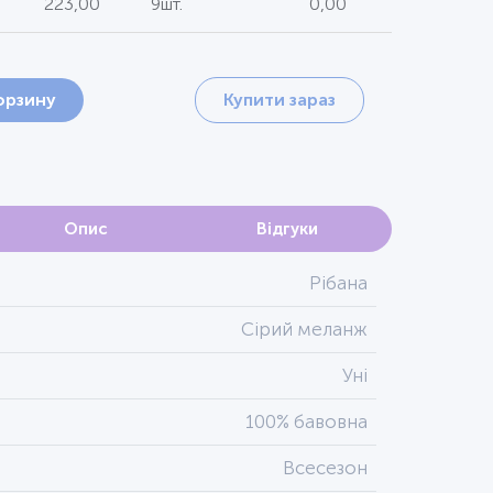
223,00
9шт.
0,00
орзину
Купити зараз
Опис
Відгуки
Рібана
Сірий меланж
Уні
100% бавовна
Всесезон