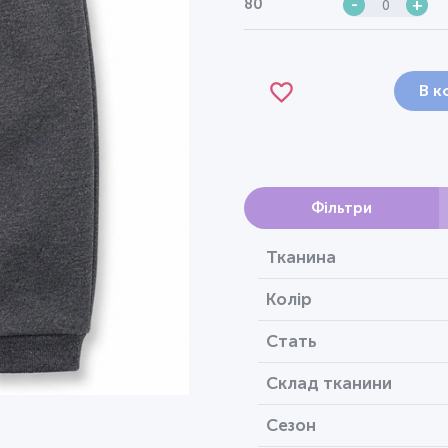
80
-
+
В к
Фільтри
Тканина
Колір
Стать
Склад тканини
Сезон