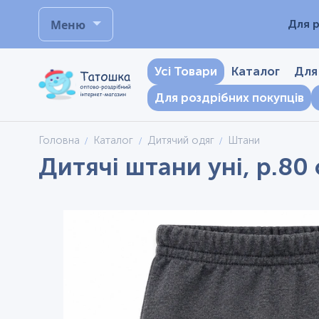
Меню
Для р
Усі Товари
Каталог
Для
Для роздрібних покупців
Головна
Каталог
Дитячий одяг
Штани
Дитячі штани уні, р.80