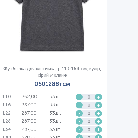
Футболка для хлопчика, р.110-164 см, кулір,
сірий меланж
0601288тсм
262,00
33шт.
-
+
110
287,00
33шт.
-
+
116
287,00
33шт.
-
+
122
287,00
33шт.
-
+
128
287,00
33шт.
-
+
134
320,00
33шт.
-
+
140