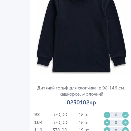
Дитячий гольф для хлопчика, р.98-146 см,
кашкорсе, молочний
0230102чр
370,00
18шт.
-
+
98
370,00
18шт.
-
+
104
370,00
19шт.
-
+
110