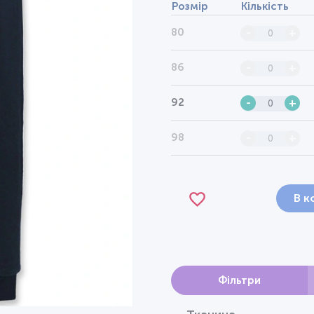
Розмір
Кількість
80
-
+
86
-
+
92
-
+
98
-
+
В к
Фільтри