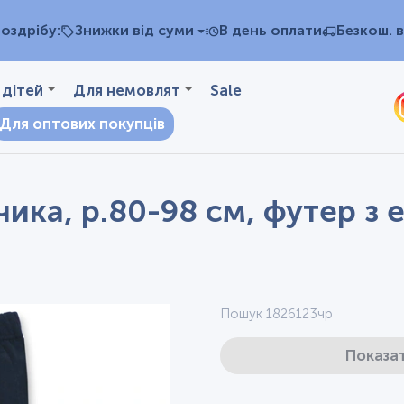
оздрібу:
Знижки від суми
В день оплати
Безкош. в
 дітей
Для немовлят
Sale
Для оптових покупців
чика, р.80-98 см, футер з
Пошук 1826123чр
Показат