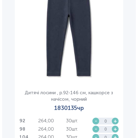
Дитячі лосини , р.92-146 см, кашкорсе з
начісом, чорний
1830135чр
264,00
30шт.
-
+
92
264,00
30шт.
-
+
98
264,00
30шт.
-
+
104