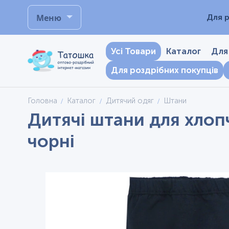
Меню
Для р
Усі Товари
Каталог
Для
Для роздрібних покупців
Головна
Каталог
Дитячий одяг
Штани
Дитячі штани для хлоп
чорні