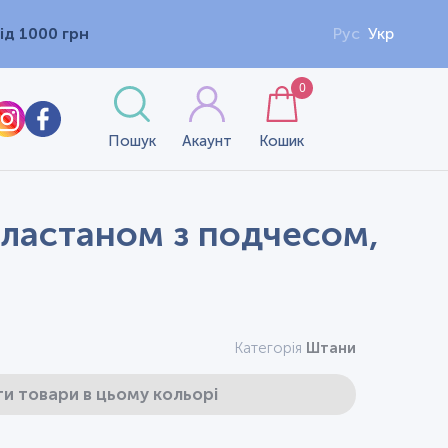
ід 1000 грн
Рус
Укр
0
Пошук
Акаунт
Кошик
 еластаном з подчесом,
Категорія
Штани
и товари в цьому кольорі