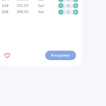
332,00
5шт.
-
+
110
388,00
5шт.
-
+
116
В корзину