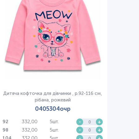
Дитяча кофточка для дівчинки , р.92-116 см,
рібана, рожевий
0405304очр
332,00
5шт.
-
+
92
332,00
5шт.
-
+
98
332,00
5шт.
-
+
104