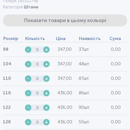
Пошук 1822117чр
Категорія
Штани
Показати товари в цьому кольорі
Розмір
Кількість
Ціна
Наявність
Сума
347,00
37шт.
0,00
98
-
+
347,00
48шт.
0,00
104
-
+
347,00
87шт.
0,00
110
-
+
436,00
86шт.
0,00
116
-
+
436,00
90шт.
0,00
122
-
+
436,00
55шт.
0,00
128
-
+