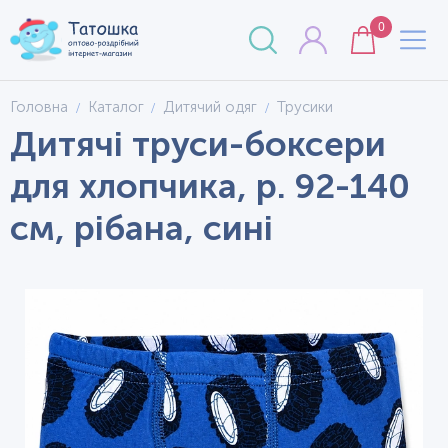
0
Головна
Каталог
Дитячий одяг
Трусики
Дитячі труси-боксери
для хлопчика, р. 92-140
см, рібана, сині