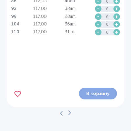
112,00
40шт.
-
+
86
117,00
38шт.
-
+
92
117,00
28шт.
-
+
98
117,00
36шт.
-
+
104
117,00
31шт.
-
+
110
В корзину