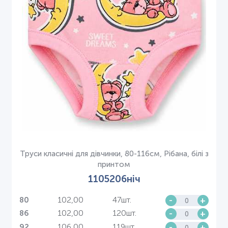
Труси класичні для дівчинки, 80-116см, Рібана, білі з
принтом
1105206ніч
102,00
47шт.
-
+
80
102,00
120шт.
-
+
86
106,00
119шт.
-
+
92