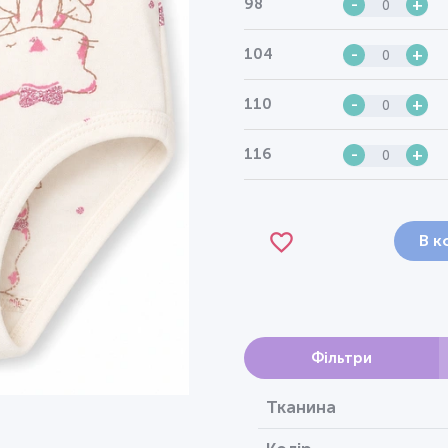
98
-
+
104
-
+
110
-
+
116
-
+
В к
Фільтри
Тканина