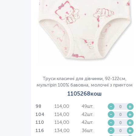
Труси класичні для дівчинки, 92-122см,
мультіріп 100% бавовна, молочні з принтом
1105268кош
114,00
49шт.
-
+
98
114,00
42шт.
-
+
104
114,00
42шт.
-
+
110
134,00
36шт.
-
+
116