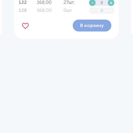
168,00
27шт.
-
+
122
168,00
0шт.
-
+
128
В корзину