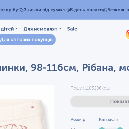
оздрібу:
Знижки від суми
В день оплати
Безкош. в
 дітей
Для немовлят
Sale
Для оптових покупців
чинки, 98-116см, Рібана, 
Пошук 1105206кош
Показат
Розмір
Кількість