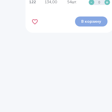
134,00
54шт.
-
+
122
В корзину