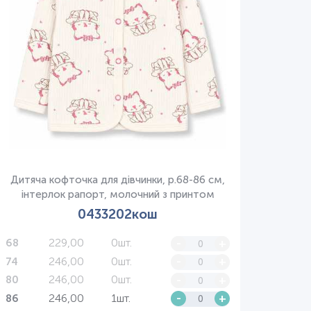
Дитяча кофточка для дівчинки, р.68-86 см,
інтерлок рапорт, молочний з принтом
0433202кош
229,00
0шт.
-
+
68
246,00
0шт.
-
+
74
246,00
0шт.
-
+
80
246,00
1шт.
-
+
86