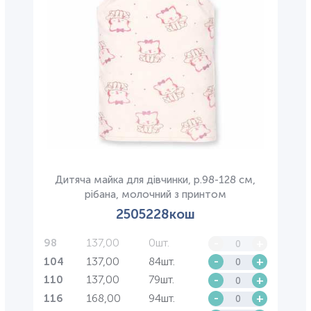
Дитяча майка для дівчинки, р.98-128 см,
рібана, молочний з принтом
2505228кош
137,00
0шт.
-
+
98
137,00
84шт.
-
+
104
137,00
79шт.
-
+
110
168,00
94шт.
-
+
116