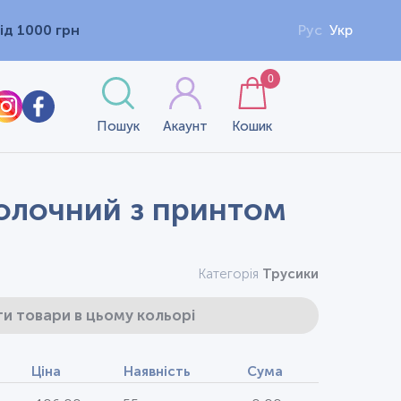
ід 1000 грн
Рус
Укр
0
Пошук
Акаунт
Кошик
молочний з принтом
Категорія
Трусики
и товари в цьому кольорі
Ціна
Наявність
Сума