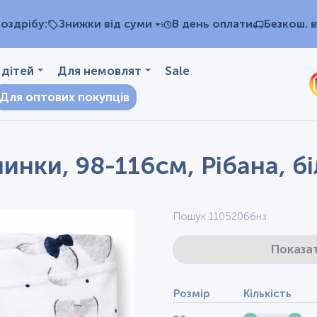
оздрібу:
Знижки від суми
В день оплати
Безкош. в
 дітей
Для немовлят
Sale
Для оптових покупців
чинки, 98-116см, Рібана, б
Пошук 1105206бнз
Показат
Розмір
Кількість