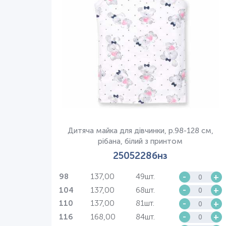
Дитяча майка для дівчинки, р.98-128 см,
рібана, білий з принтом
2505228бнз
137,00
49шт.
-
+
98
137,00
68шт.
-
+
104
137,00
81шт.
-
+
110
168,00
84шт.
-
+
116