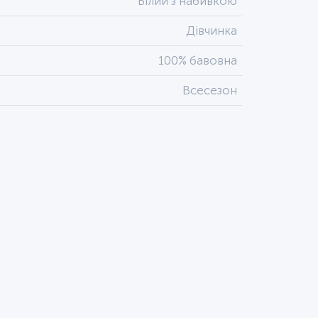
Білий з набивкою
Дівчинка
100% бавовна
Всесезон