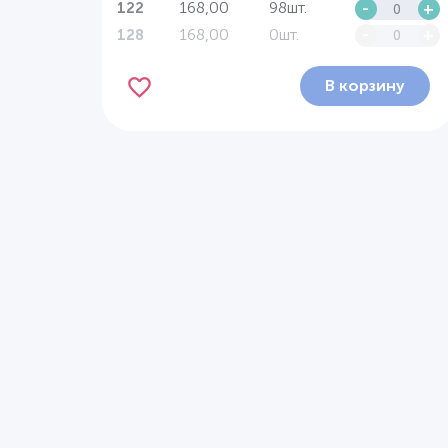
168,00
98шт.
-
+
122
168,00
0шт.
-
+
128
В корзину