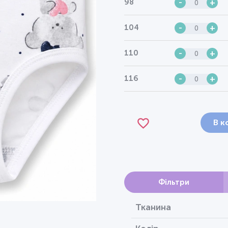
98
-
+
104
-
+
110
-
+
116
-
+
В к
Фільтри
Тканина