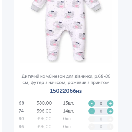
Дитячий комбінезон для дівчинки, р.68-86
см, футер з начісом, рожевий з принтом
1502206бнз
380,00
13шт.
-
+
68
396,00
14шт.
-
+
74
396,00
0шт.
-
+
80
396,00
0шт.
-
+
86