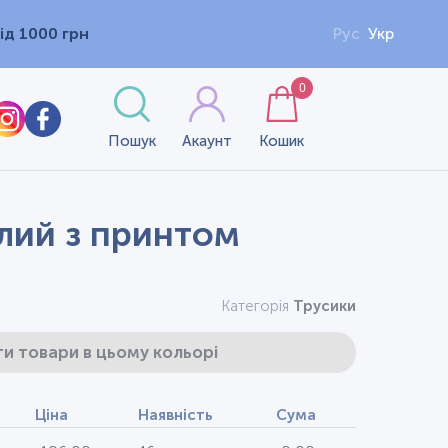
ід 1000 грн
Рус
Укр
0
Пошук
Акаунт
Кошик
ілий з принтом
Категорія
Трусики
и товари в цьому кольорі
Ціна
Наявність
Сума