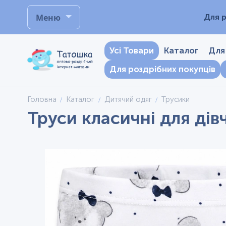
Меню
Для р
Усі Товари
Каталог
Для
Для роздрібних покупців
Головна
Каталог
Дитячий одяг
Трусики
Труси класичні для дів