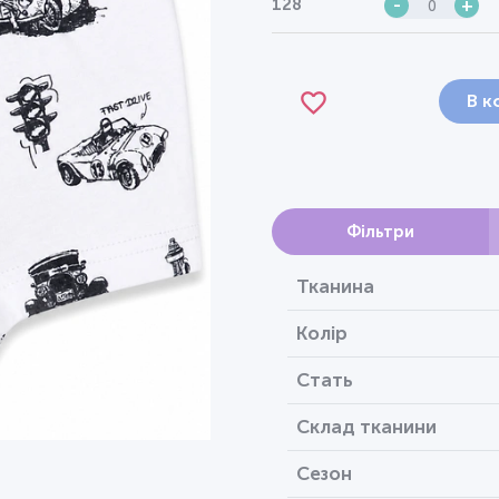
128
-
+
В к
Фільтри
Тканина
Колір
Стать
Склад тканини
Сезон