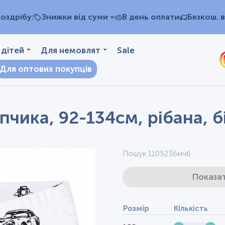
оздрібу:
Знижки від суми
В день оплати
Безкош. в
 дітей
Для немовлят
Sale
Для оптових покупців
чика, 92-134см, рібана, б
Пошук 1105236мчб
Показат
Розмір
Кількість