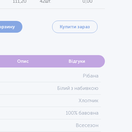
111,20
42шт.
0,00
орзину
Купити зараз
Опис
Відгуки
Рібана
Білий з набивкою
Хлопчик
100% бавовна
Всесезон