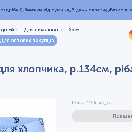
оздрібу:
Знижки від суми
В день оплати
Безкош. в
 дітей
Для немовлят
Sale
Для оптових покупців
ля хлопчика, р.134см, ріба
Пошук 1105236джп
Показат