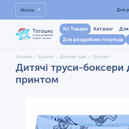
Меню
Для р
Усі Товари
Каталог
Для
Для роздрібних покупців
Головна
Каталог
Дитячий одяг
Трусики
Дитячі труси-боксери д
принтом