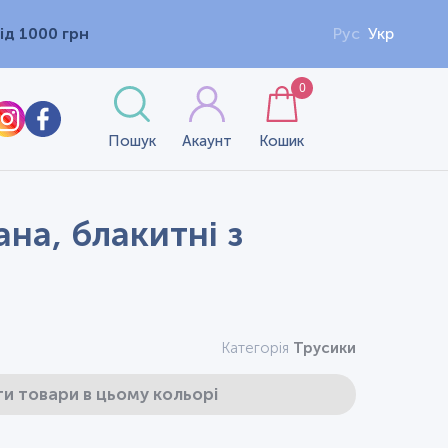
ід 1000 грн
Рус
Укр
0
Пошук
Акаунт
Кошик
на, блакитні з
Категорія
Трусики
и товари в цьому кольорі