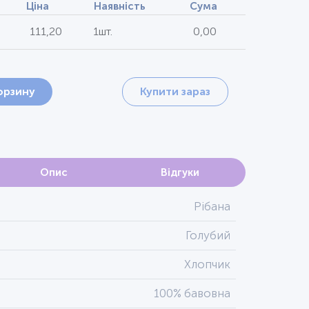
Ціна
Наявність
Сума
111,20
1шт.
0,00
орзину
Купити зараз
Опис
Відгуки
Рібана
Голубий
Хлопчик
100% бавовна