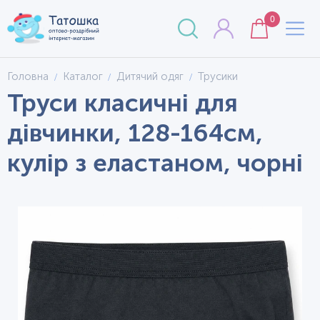
0
Головна
Каталог
Дитячий одяг
Трусики
Труси класичні для
дівчинки, 128-164см,
кулір з еластаном, чорні