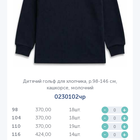
Дитячий гольф для хлопчика, р.98-146 см,
кашкорсе, молочний
0230102чр
370,00
18шт.
-
+
98
370,00
18шт.
-
+
104
370,00
19шт.
-
+
110
424,00
14шт.
-
+
116