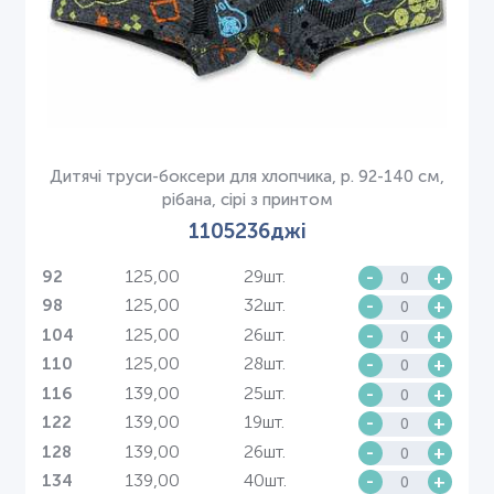
Дитячі труси-боксери для хлопчика, р. 92-140 см,
рібана, сірі з принтом
1105236джі
125,00
29шт.
-
+
92
125,00
32шт.
-
+
98
125,00
26шт.
-
+
104
125,00
28шт.
-
+
110
139,00
25шт.
-
+
116
139,00
19шт.
-
+
122
139,00
26шт.
-
+
128
139,00
40шт.
-
+
134