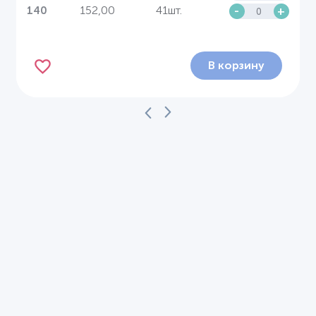
152,00
41шт.
-
+
140
В корзину