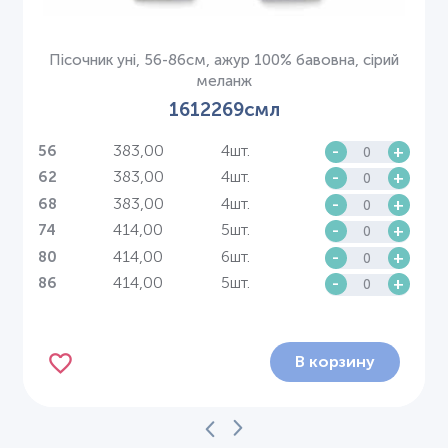
Пісочник уні, 56-86см, ажур 100% бавовна, сірий
меланж
1612269смл
383,00
4шт.
-
+
56
383,00
4шт.
-
+
62
383,00
4шт.
-
+
68
414,00
5шт.
-
+
74
414,00
6шт.
-
+
80
414,00
5шт.
-
+
86
В корзину