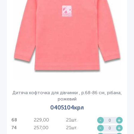
Дитяча кофточка для дівчинки , р.68-86 см, рібана,
рожевий
0405104крл
229,00
21шт.
-
+
68
257,00
21шт.
-
+
74