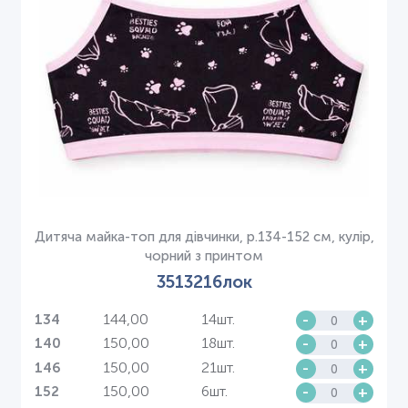
Дитяча майка-топ для дівчинки, р.134-152 см, кулір,
чорний з принтом
3513216лок
144,00
14шт.
-
+
134
150,00
18шт.
-
+
140
150,00
21шт.
-
+
146
150,00
6шт.
-
+
152