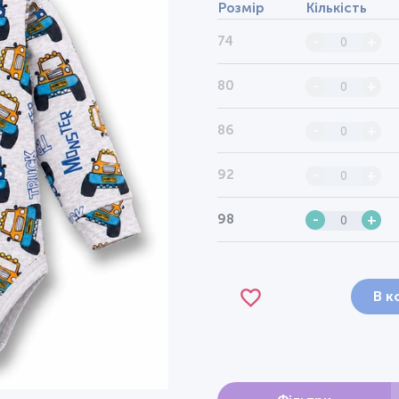
Розмір
Кількість
74
-
+
80
-
+
86
-
+
92
-
+
98
-
+
В к