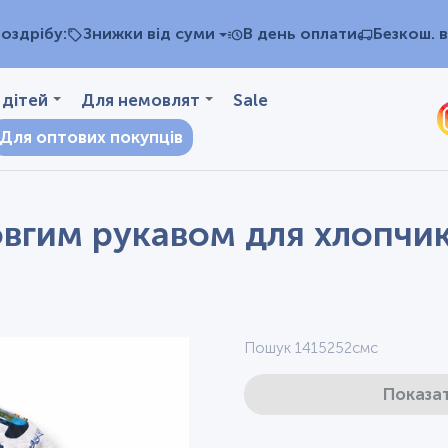
оздрібу:
Знижки від суми
В день оплати
Безкош. в
 дітей
Для немовлят
Sale
Для оптових покупців
вгим рукавом для хлопчика
Пошук 1415252смс
Показат