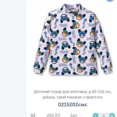
Дитячий гольф для хлопчика, р.92-116 см,
рібана, сірий меланж з принтом
0215202смс
266,00
1шт.
-
+
92