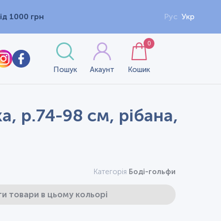
ід 1000 грн
Рус
Укр
0
Пошук
Акаунт
Кошик
, р.74-98 см, рібана,
Категорія
Боді-гольфи
и товари в цьому кольорі