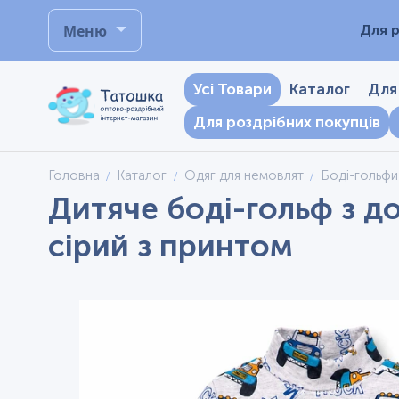
Меню
Для р
Усі Товари
Каталог
Для
Для роздрібних покупців
Головна
Каталог
Одяг для немовлят
Боді-гольфи
Дитяче боді-гольф з до
сірий з принтом