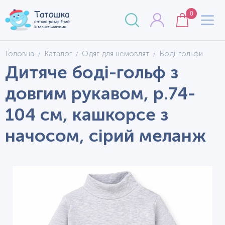
0
Головна
Каталог
Одяг для немовлят
Боді-гольфи
Дитяче боді-гольф з
довгим рукавом, р.74-
104 см, кашкорсе з
начосом, сірий меланж