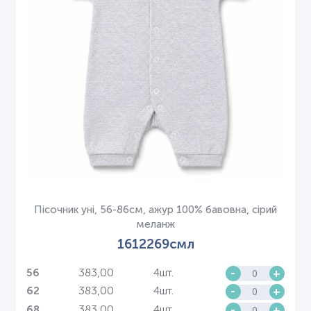
Пісочник уні, 56-86см, ажур 100% бавовна, сірий
меланж
1612269смл
383,00
4шт.
-
+
56
383,00
4шт.
-
+
62
383,00
4шт.
-
+
68