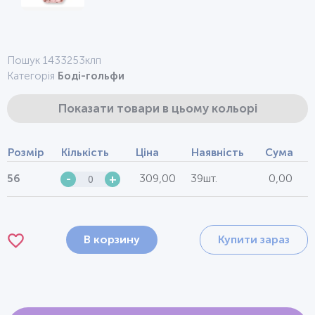
Пошук 1433253клп
Категорія
Боді-гольфи
Показати товари в цьому кольорі
Розмір
Кількість
Ціна
Наявність
Сума
309,00
39шт.
0,00
56
-
+
В корзину
Купити зараз