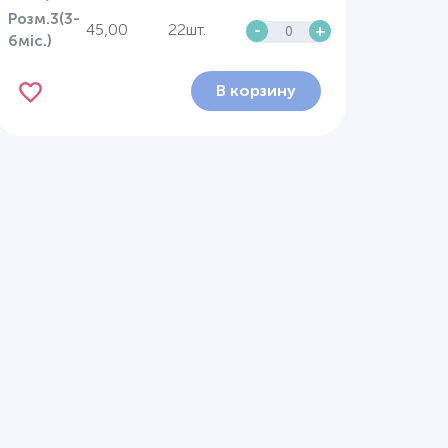
Розм.3(3-
45,00
22шт.
-
+
6міс.)
В корзину