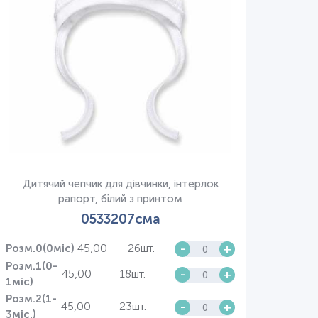
Дитячий чепчик для дівчинки, інтерлок
рапорт, білий з принтом
0533207сма
45,00
26шт.
-
+
Розм.0(0міс)
Розм.1(0-
45,00
18шт.
-
+
1міс)
Розм.2(1-
45,00
23шт.
-
+
3міс.)