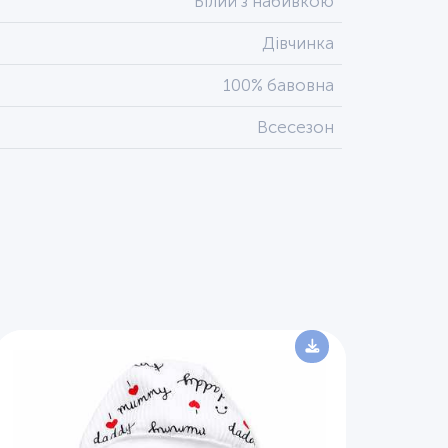
Білий з набивкою
Дівчинка
100% бавовна
Всесезон