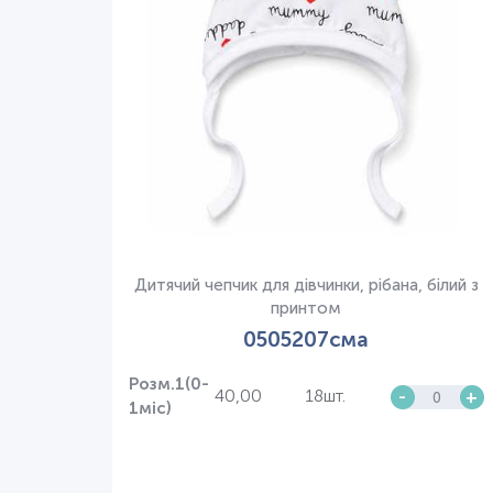
Дитячий чепчик для дівчинки, рібана, білий з
принтом
0505207сма
Розм.1(0-
40,00
18шт.
-
+
1міс)