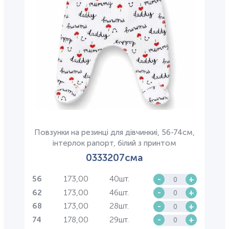
Повзунки на резинці для дівчинкиі, 56-74см,
інтерлок рапорт, білий з принтом
0333207сма
173,00
40шт.
-
+
56
173,00
46шт.
-
+
62
173,00
28шт.
-
+
68
178,00
29шт.
-
+
74