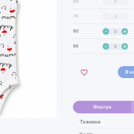
68
-
+
74
-
+
80
-
+
86
-
+
В к
Фільтри
Тканина