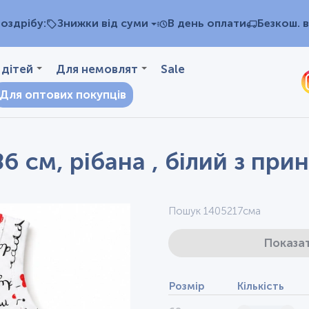
оздрібу:
Знижки від суми
В день оплати
Безкош. в
 дітей
Для немовлят
Sale
Для оптових покупців
6 см, рібана , білий з при
Пошук 1405217сма
Показат
Розмір
Кількість