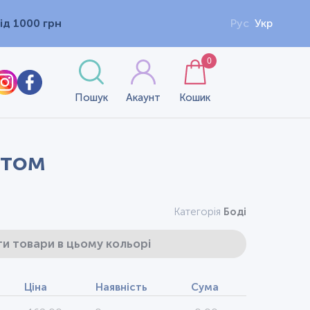
ід 1000 грн
Рус
Укр
0
Пошук
Акаунт
Кошик
нтом
Категорія
Боді
и товари в цьому кольорі
Ціна
Наявність
Сума