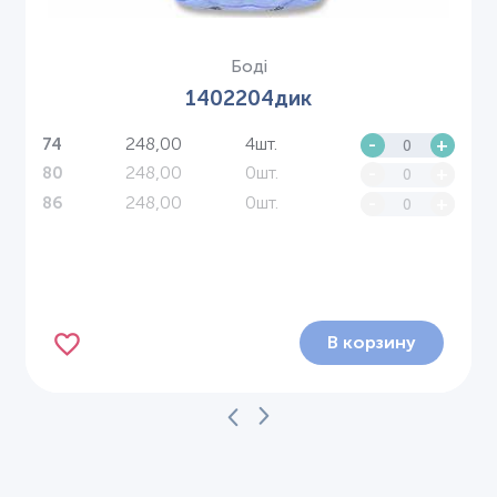
Боді
1402204дик
248,00
4шт.
-
+
74
248,00
0шт.
-
+
80
248,00
0шт.
-
+
86
В корзину