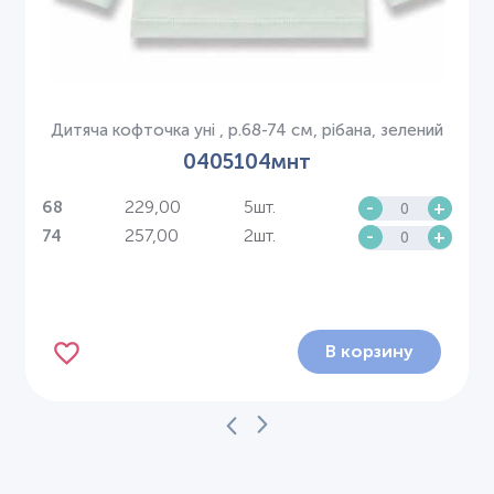
Дитяча кофточка уні , р.68-74 см, рібана, зелений
0405104мнт
229,00
5шт.
-
+
68
257,00
2шт.
-
+
74
В корзину