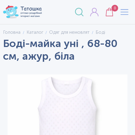
0
Головна
Каталог
Одяг для немовлят
Боді
Боді-майка уні , 68-80
см, ажур, біла