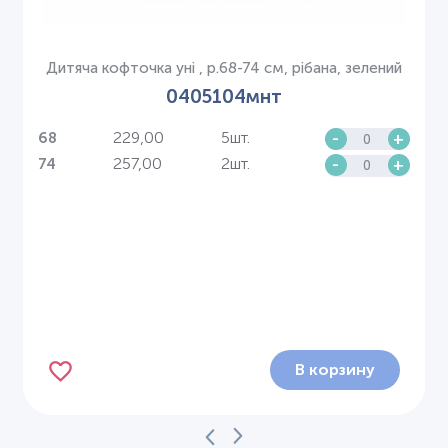
Дитяча кофточка уні , р.68-74 см, рібана, зелений
0405104мнт
229,00
5шт.
-
+
68
257,00
2шт.
-
+
74
В корзину