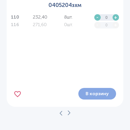
0405204зхм
232,40
8шт.
-
+
110
271,60
0шт.
-
+
116
В корзину