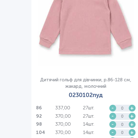
Дитячий гольф для дівчинки, р.86-128 см,
жакард, молочний
0230102пуд
337,00
27шт.
-
+
86
370,00
27шт.
-
+
92
370,00
14шт.
-
+
98
370,00
14шт.
-
+
104