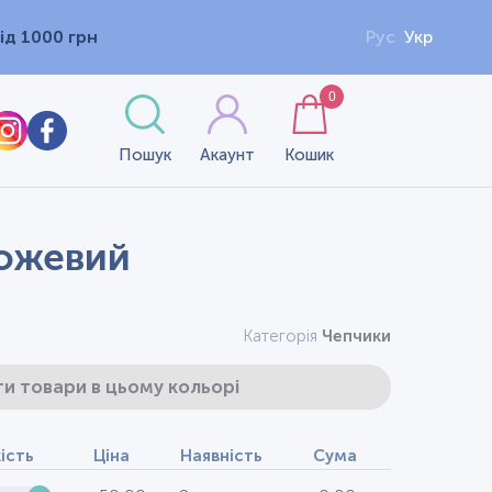
ід 1000 грн
Рус
Укр
0
Пошук
Акаунт
Кошик
рожевий
Категорія
Чепчики
и товари в цьому кольорі
кість
Ціна
Наявність
Сума