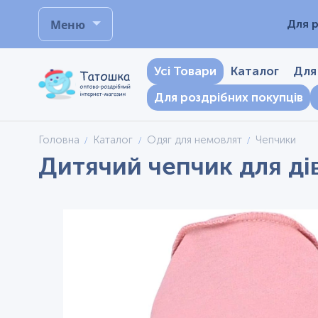
Меню
Для р
Усі Товари
Каталог
Для
Для роздрібних покупців
Головна
Каталог
Одяг для немовлят
Чепчики
Дитячий чепчик для ді