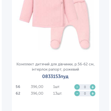
Комплект дитячий для дівчинки, р.56-62 см,
інтерлок рапорт, рожевий
0833153пуд
396,00
1шт.
-
+
56
396,00
13шт.
-
+
62