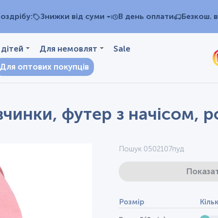
оздрібу:
Знижки від суми
В день оплати
Безкош. в
 дітей
Для немовлят
Sale
Для оптових покупців
вчинки, футер з начісом, 
Пошук 0502107пуд
Показат
Розмір
Кіль