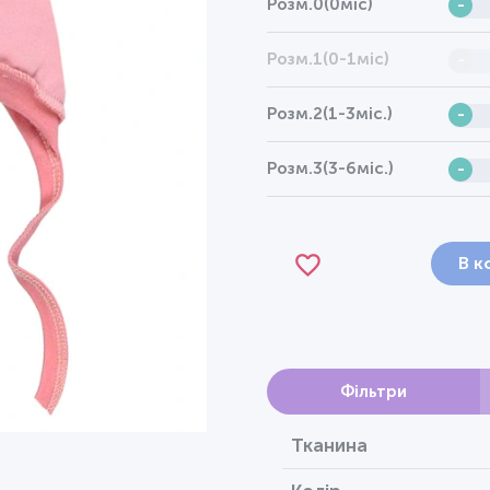
Розм.0(0міс)
-
Розм.1(0-1міс)
-
Розм.2(1-3міс.)
-
Розм.3(3-6міс.)
-
В к
Фільтри
Тканина