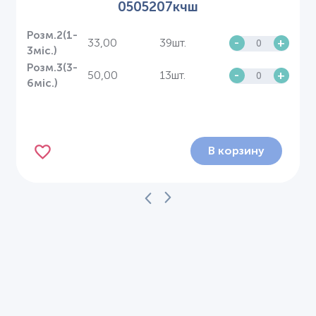
0505207кчш
Розм.2(1-
33,00
39шт.
-
+
3міс.)
Розм.3(3-
50,00
13шт.
-
+
6міс.)
В корзину