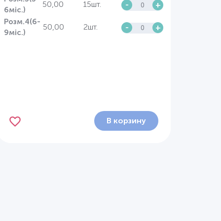
50,00
15шт.
-
+
6міс.)
Розм.4(6-
50,00
2шт.
-
+
9міс.)
В корзину