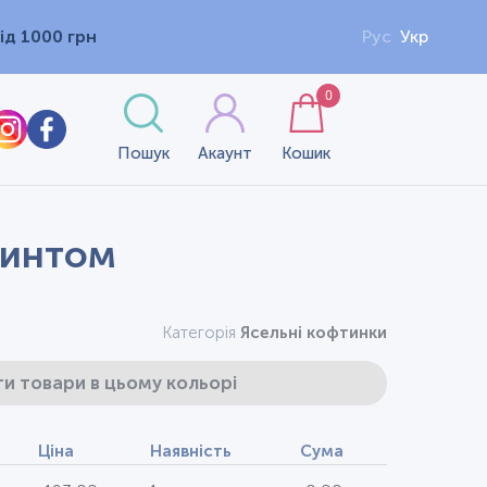
ід 1000 грн
Рус
Укр
0
Пошук
Акаунт
Кошик
принтом
Категорія
Ясельні кофтинки
и товари в цьому кольорі
Ціна
Наявність
Сума