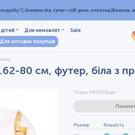
оздрібу:
Знижки від суми
В день оплати
Безкош. в
 дітей
Для немовлят
Sale
Для оптових покупців
тинки
.62-80 см, футер, біла з 
Пошук 0402202вдм
Показат
Розмір
Кількість