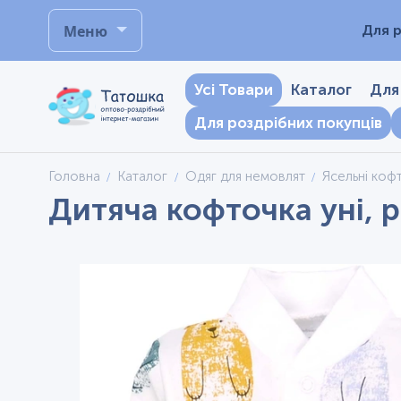
Меню
Для р
Усі Товари
Каталог
Для
Для роздрібних покупців
Головна
Каталог
Одяг для немовлят
Ясельні коф
Дитяча кофточка уні, р