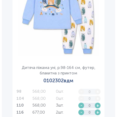
Дитяча піжама уні, р.98-164 см, футер,
блакитна з принтом
0102302вдм
568,00
0шт.
-
+
98
568,00
0шт.
-
+
104
568,00
3шт.
-
+
110
677,00
2шт.
-
+
116