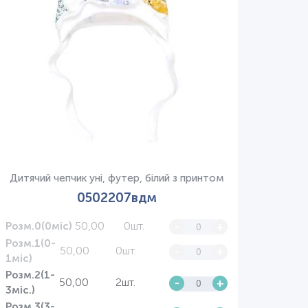
Дитячий чепчик уні, футер, білий з принтом
0502207вдм
50,00
0шт.
-
+
Розм.0(0міс)
Розм.1(0-
50,00
0шт.
-
+
1міс)
Розм.2(1-
50,00
2шт.
-
+
3міс.)
Розм.3(3-