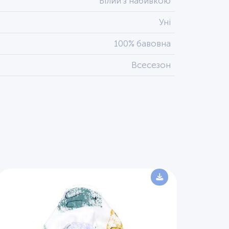
Білий з набивкою
Уні
100% бавовна
Всесезон