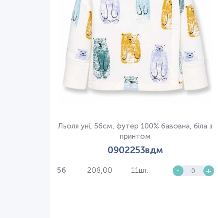
Льоля уні, 56см, футер 100% бавовна, біла з
принтом
0902253вдм
208,00
11шт.
-
+
56