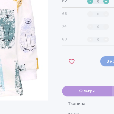
62
-
+
68
-
+
74
-
+
80
-
+
В к
Фільтри
Тканина