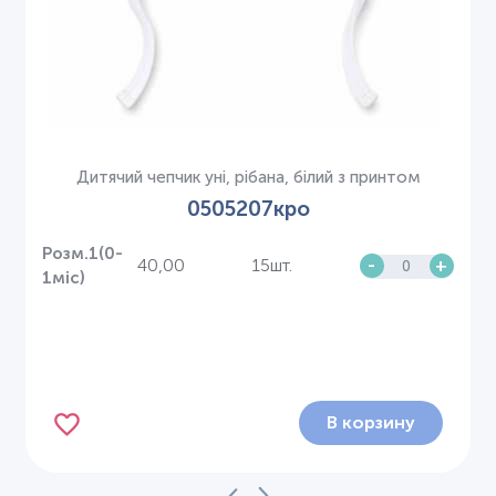
Дитячий чепчик уні, рібана, білий з принтом
0505207кро
Розм.1(0-
40,00
15шт.
-
+
1міс)
В корзину