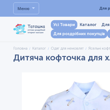
Меню
Для р
Усі Товари
Каталог
Для
Для роздрібних покупців
Головна
Каталог
Одяг для немовлят
Ясельні коф
Дитяча кофточка для х