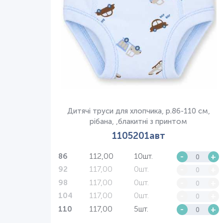
Дитячі труси для хлопчика, р.86-110 см,
рібана, ,блакитні з принтом
1105201авт
112,00
10шт.
-
+
86
117,00
0шт.
-
+
92
117,00
0шт.
-
+
98
117,00
0шт.
-
+
104
117,00
5шт.
-
+
110