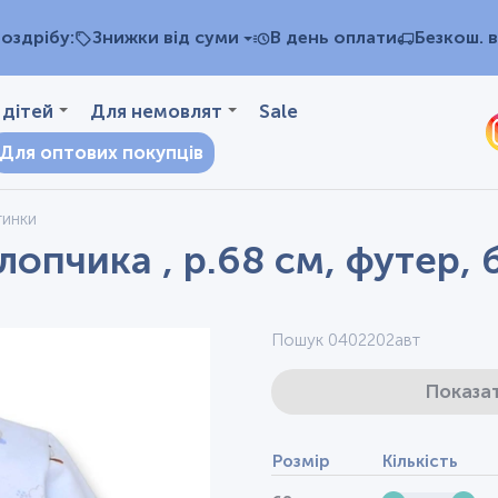
оздрібу:
Знижки від суми
В день оплати
Безкош. в
 дітей
Для немовлят
Sale
Для оптових покупців
тинки
лопчика , р.68 см, футер,
Пошук 0402202авт
Показат
Розмір
Кількість