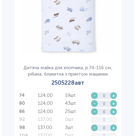
Дитяча майка для хлопчика, р.74-116 см,
рібана, блакитна з принтом машинки
2505228авт
124,00
19шт.
-
+
74
124,00
43шт.
-
+
80
124,00
25шт.
-
+
86
137,00
0шт.
-
+
92
137,00
3шт.
-
+
98
137,00
0шт.
-
+
104