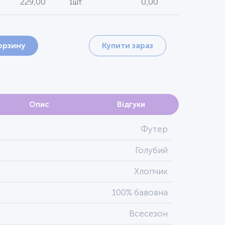
229,00
1шт.
0,00
орзину
Купити зараз
Опис
Відгуки
Футер
Голубий
Хлопчик
100% бавовна
Всесезон