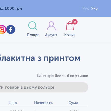
ід 1000 грн
Рус
Укр
0
Пошук
Акаунт
Кошик
 блакитна з принтом
Категорія
Ясельні кофтинки
и товари в цьому кольорі
Ціна
Наявність
Сума