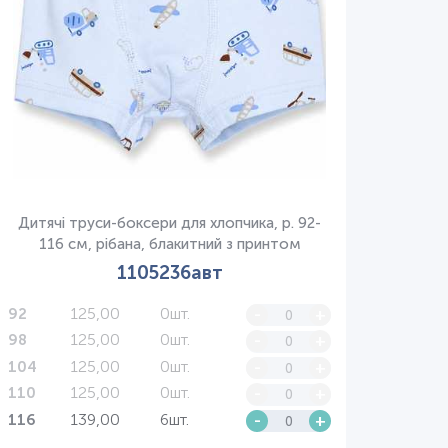
Дитячі труси-боксери для хлопчика, р. 92-
116 см, рібана, блакитний з принтом
1105236авт
125,00
0шт.
-
+
92
125,00
0шт.
-
+
98
125,00
0шт.
-
+
104
125,00
0шт.
-
+
110
139,00
6шт.
-
+
116