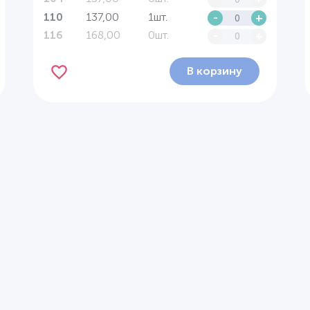
137,00
1шт.
-
+
110
168,00
0шт.
-
+
116
В корзину