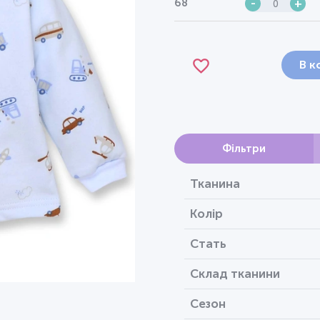
68
-
+
В к
Фільтри
Тканина
Колір
Стать
Склад тканини
Сезон