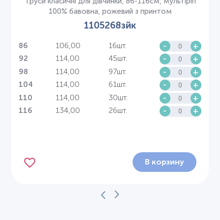
Труси класичні для дівчинки, 86-116см, мультіріп
100% бавовна, рожевий з принтом
1105268зйк
106,00
16шт.
-
+
86
114,00
45шт.
-
+
92
114,00
97шт.
-
+
98
114,00
61шт.
-
+
104
114,00
30шт.
-
+
110
134,00
26шт.
-
+
116
В корзину