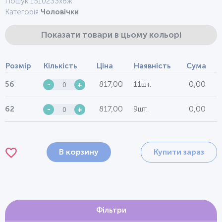
Пошук 1510233хбж
Категорія
Чоловічки
Показати товари в цьому кольорі
Розмір
Кількість
Ціна
Наявність
Сума
817,00
11шт.
0,00
56
-
+
817,00
9шт.
0,00
62
-
+
В корзину
Купити зараз
Фільтри