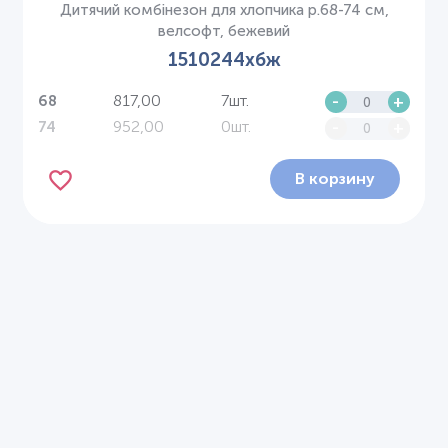
Дитячий комбінезон для хлопчика р.68-74 см,
велсофт, бежевий
1510244хбж
817,00
7шт.
-
+
68
952,00
0шт.
-
+
74
В корзину