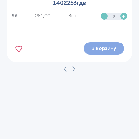
1402253гдв
261,00
3шт.
-
+
56
В корзину