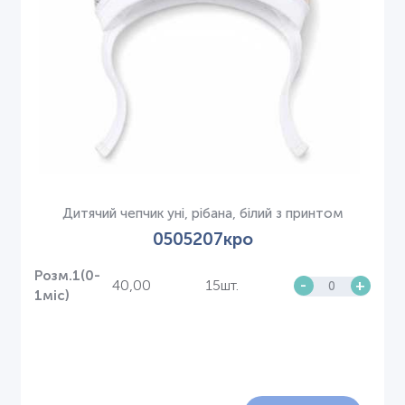
Дитячий чепчик уні, рібана, білий з принтом
0505207кро
Розм.1(0-
40,00
15шт.
-
+
1міс)