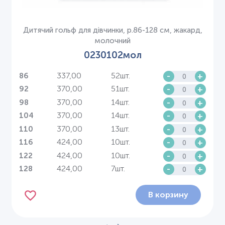
Дитячий гольф для дівчинки, р.86-128 см, жакард,
молочний
0230102мол
337,00
52шт.
-
+
86
370,00
51шт.
-
+
92
370,00
14шт.
-
+
98
370,00
14шт.
-
+
104
370,00
13шт.
-
+
110
424,00
10шт.
-
+
116
424,00
10шт.
-
+
122
424,00
7шт.
-
+
128
В корзину