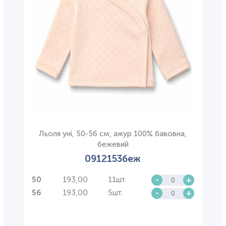
Льоля уні, 50-56 см, ажур 100% бавовна,
бежевий
0912153беж
193,00
11шт.
-
+
50
193,00
5шт.
-
+
56