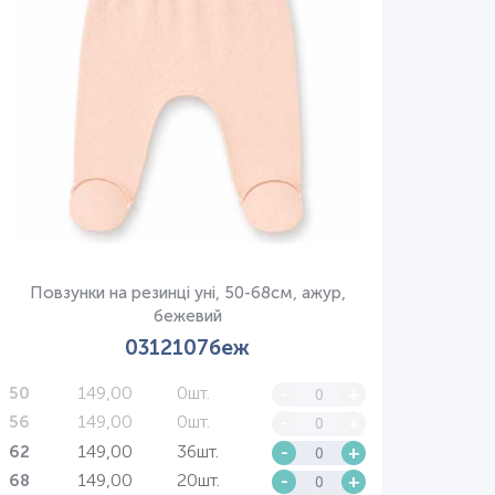
Повзунки на резинці уні, 50-68см, ажур,
бежевий
0312107беж
149,00
0шт.
-
+
50
149,00
0шт.
-
+
56
149,00
36шт.
-
+
62
149,00
20шт.
-
+
68