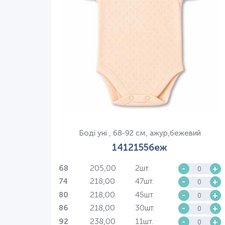
Боді уні , 68-92 см, ажур,бежевий
1412155беж
205,00
2шт.
-
+
68
218,00
47шт.
-
+
74
218,00
45шт.
-
+
80
218,00
30шт.
-
+
86
238,00
11шт.
-
+
92