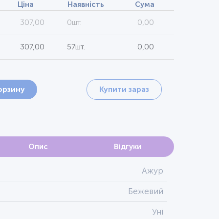
Ціна
Наявність
Сума
307,00
0шт.
0,00
307,00
57шт.
0,00
орзину
Купити зараз
Опис
Відгуки
Ажур
Бежевий
Уні