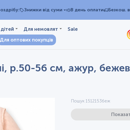
оздрібу:
Знижки від суми
В день оплати
Безкош. в
 дітей
Для немовлят
Sale
Для оптових покупців
, р.50-56 см, ажур, бежев
Пошук 1512153беж
Показат