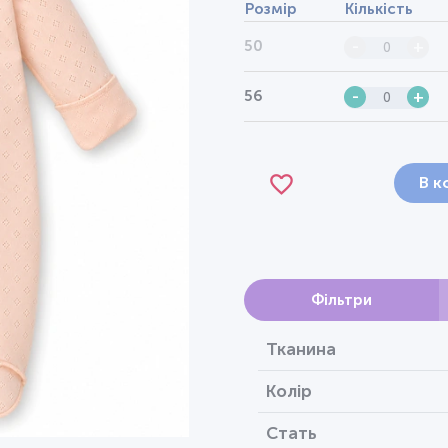
Розмір
Кількість
50
-
+
56
-
+
В к
Фільтри
Тканина
Колір
Стать