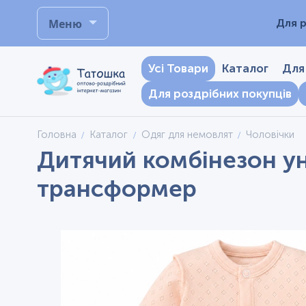
Меню
Для р
Усі Товари
Каталог
Для
Для роздрібних покупців
Головна
Каталог
Одяг для немовлят
Чоловічки
Дитячий комбінезон уні
трансформер