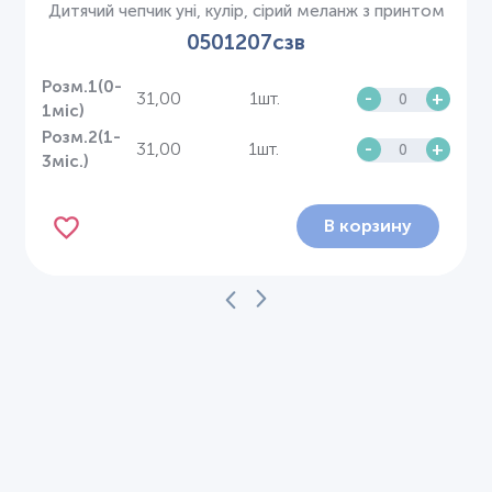
Дитячий чепчик уні, кулір, сірий меланж з принтом
0501207сзв
Розм.1(0-
31,00
1шт.
-
+
1міс)
Розм.2(1-
31,00
1шт.
-
+
3міс.)
В корзину