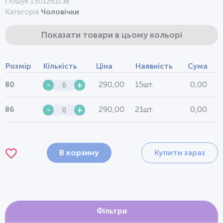
Пошук 1501261сзв
Категорія
Чоловічки
Показати товари в цьому кольорі
Розмір
Кількість
Ціна
Наявність
Сума
290,00
15шт.
0,00
80
-
+
290,00
21шт.
0,00
86
-
+
В корзину
Купити зараз
Фільтри