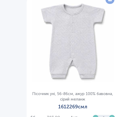
Пісочник уні, 56-86см, ажур 100% бавовна,
сірий меланж
1612269смл