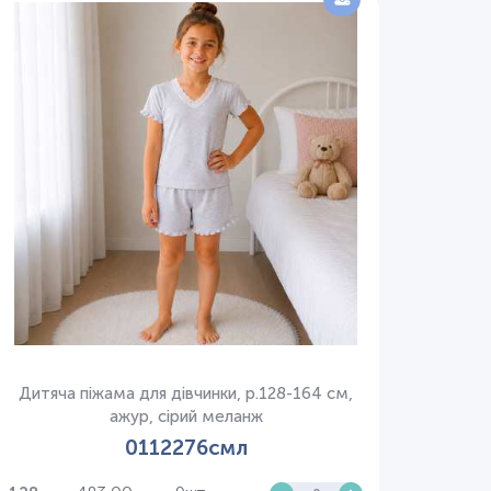
Дитяча піжама для дівчинки, р.128-164 см,
ажур, сірий меланж
0112276смл