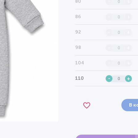
80
-
+
86
-
+
92
-
+
98
-
+
104
-
+
110
-
+
В к