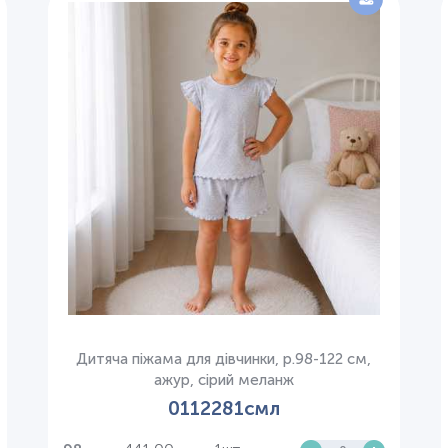
Дитяча піжама для дівчинки, р.98-122 см,
ажур, сірий меланж
0112281смл