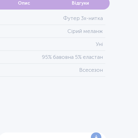
Опис
Відгуки
Футер 3х-нитка
Сірий меланж
Уні
95% бавовна 5% еластан
Всесезон