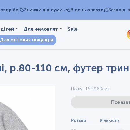
оздрібу:
Знижки від суми
В день оплати
Безкош. в
 дітей
Для немовлят
Sale
Для оптових покупців
, р.80-110 см, футер трин
Пошук 1522160смл
Показат
Розмір
Кількість