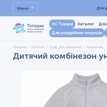
Меню
Для р
Усі Товари
Каталог
Для
Для роздрібних покупців
Головна
Каталог
Одяг для немовлят
Чоловічки
Дитячий комбінезон уні