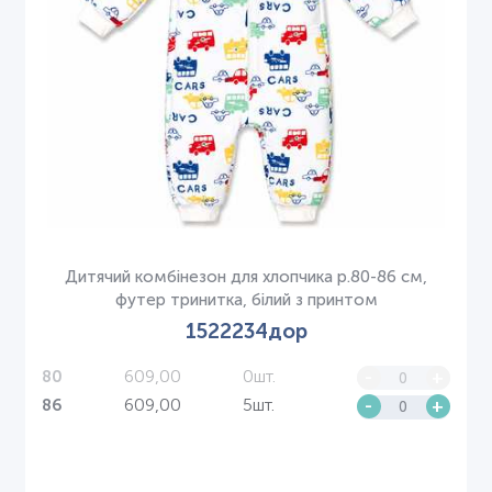
Дитячий комбінезон для хлопчика р.80-86 см,
футер тринитка, білий з принтом
1522234дор
609,00
0шт.
-
+
80
609,00
5шт.
-
+
86