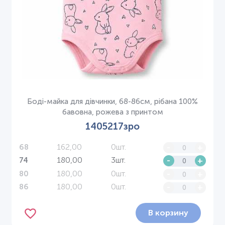
Боді-майка для дівчинки, 68-86см, рібана 100%
бавовна, рожева з принтом
1405217зро
162,00
0шт.
-
+
68
180,00
3шт.
-
+
74
180,00
0шт.
-
+
80
180,00
0шт.
-
+
86
В корзину