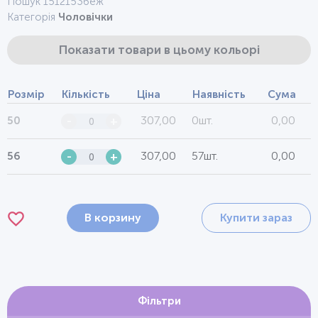
Пошук 1512153беж
Категорія
Чоловічки
Показати товари в цьому кольорі
Розмір
Кількість
Ціна
Наявність
Сума
307,00
0шт.
0,00
50
-
+
307,00
57шт.
0,00
56
-
+
В корзину
Купити зараз
Фільтри