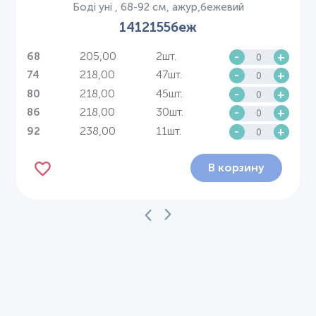
Боді уні , 68-92 см, ажур,бежевий
1412155беж
205,00
2шт.
-
+
68
218,00
47шт.
-
+
74
218,00
45шт.
-
+
80
218,00
30шт.
-
+
86
238,00
11шт.
-
+
92
В корзину