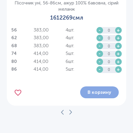
Пісочник уні, 56-86см, ажур 100% бавовна, сірий
меланж
1612269смл
383,00
4шт.
-
+
56
383,00
4шт.
-
+
62
383,00
4шт.
-
+
68
414,00
5шт.
-
+
74
414,00
6шт.
-
+
80
414,00
5шт.
-
+
86
В корзину