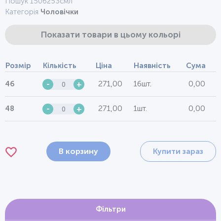
Пошук 1506253смл
Категорія
Чоловічки
Показати товари в цьому кольорі
Розмір
Кількість
Ціна
Наявність
Сума
271,00
16шт.
0,00
46
-
+
271,00
1шт.
0,00
48
-
+
В корзину
Купити зараз
Фільтри