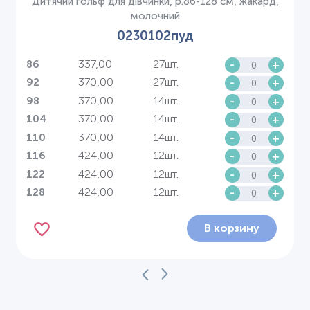
Дитячий гольф для дівчинки, р.86-128 см, жакард,
молочний
0230102пуд
337,00
27шт.
-
+
86
370,00
27шт.
-
+
92
370,00
14шт.
-
+
98
370,00
14шт.
-
+
104
370,00
14шт.
-
+
110
424,00
12шт.
-
+
116
424,00
12шт.
-
+
122
424,00
12шт.
-
+
128
В корзину