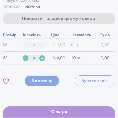
Пошук 0302207влю
Категорія
Повзунки
Показати товари в цьому кольорі
Розмір
Кількість
Ціна
Наявність
Сума
144,00
0шт.
0,00
56
-
+
144,00
10шт.
0,00
62
-
+
В корзину
Купити зараз
Фільтри