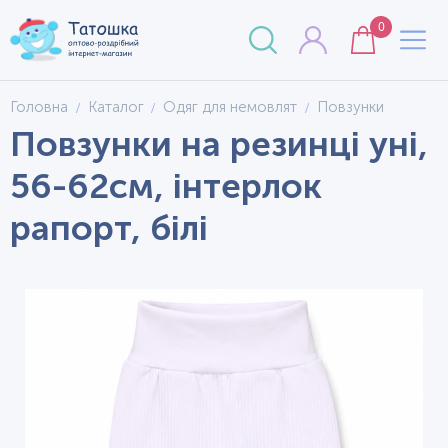
0
Головна
Каталог
Одяг для немовлят
Повзунки
Повзунки на резинці уні,
56-62см, інтерлок
рапорт, білі