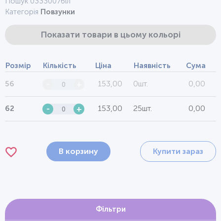
Пошук 0333007біл
Категорія
Повзунки
Показати товари в цьому кольорі
Розмір
Кількість
Ціна
Наявність
Сума
153,00
0шт.
0,00
56
-
+
153,00
25шт.
0,00
62
-
+
В корзину
Купити зараз
Фільтри