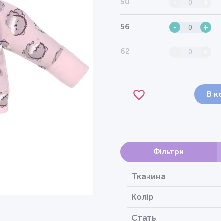
50
-
+
56
-
+
62
-
+
В к
Фільтри
Тканина
Колір
Стать