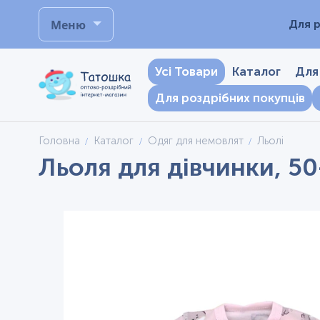
Меню
Для р
Усі Товари
Каталог
Для
Для роздрібних покупців
Головна
Каталог
Одяг для немовлят
Льолі
Льоля для дівчинки, 5