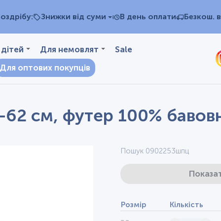
оздрібу:
Знижки від суми
В день оплати
Безкош. в
 дітей
Для немовлят
Sale
Для оптових покупців
0-62 см, футер 100% бавов
Пошук 0902253шпц
Показат
Розмір
Кількість