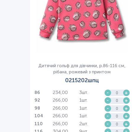
Дитячий гольф для дівчинки, р.86-116 см,
рібана, рожевий з принтом
0215202шпц
234,00
3шт.
-
+
86
266,00
1шт.
-
+
92
266,00
1шт.
-
+
98
266,00
1шт.
-
+
104
266,00
2шт.
-
+
110
304,00
9шт.
-
+
116