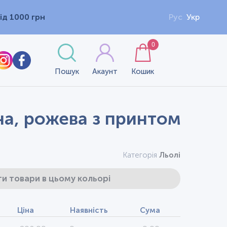
ід 1000 грн
Рус
Укр
0
Пошук
Акаунт
Кошик
на, рожева з принтом
Категорія
Льолі
и товари в цьому кольорі
Ціна
Наявність
Сума